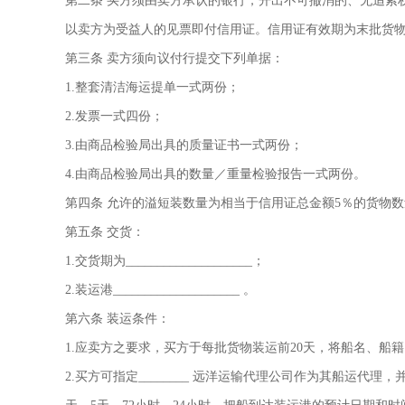
第二条 买方须由卖方承认的银行，开出不可撤消的、无追索
以卖方为受益人的见票即付信用证。信用证有效期为末批货物
第三条 卖方须向议付行提交下列单据：
1.整套清洁海运提单一式两份
；
2.发票一式四份；
3.由商品检验局出具的质量证书一式两份；
4.由商品检验局出具的数量／重量检验报告一式两份。
第四条 允许的溢短装数量为相当于信用证总金额5％的货物
第五条 交货：
1.交货期为____________________；
2.装运港____________________ 。
第六条 装运条件：
1.应卖方之要求，买方于每批货物装运前20天，将船名、船
2.买方可指定________ 远洋运输代理公司作为其船运代