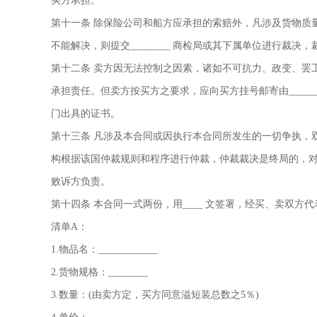
买方承担。
第十一条 除保险公司和船方应承担的索赔外，凡涉及货物质
不能解决，则提交________ 商检局或其下属单位进行裁
第十二条 卖方因无法控制之因素，诸如不可抗力、政变、罢
承担责任。但卖方按买方之要求，应向买方挂号邮寄由______
门出具的证书。
第十三条 凡涉及本合同或因执行本合同所发生的一切争执，
构根据该国仲裁规则和程序进行仲裁，仲裁裁决是终局的，
败诉方负责。
第十四条 本合同一式两份，用____ 文签署，经买、卖双方
清单A：
1.物品名：____________
2.货物规格：________
3.数量：(由卖方定，买方同意溢短装总数之5％)