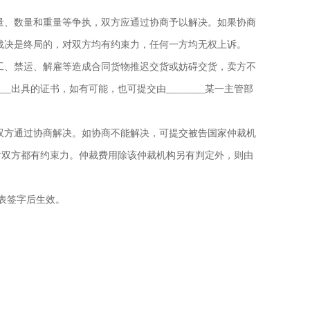
量、数量和重量等争执，双方应通过协商予以解决。如果协商
决，裁决是终局的，对双方均有约束力，任何一方均无权上诉。
工、禁运、解雇等造成合同货物推迟交货或妨碍交货，卖方不
__出具的证书，如有可能，也可提交由________某一主管部
双方通过协商解决。如协商不能解决，可提交被告国家仲裁机
对双方都有约束力。仲裁费用除该仲裁机构另有判定外，则由
代表签字后生效。