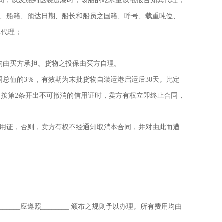
时间，以及船到达装运港时，该船的吃水量以电报告知其代理；
船名、船籍、预达日期、船长和船员之国籍、呼号、载重吨位、
其代理；
均由买方承担。货物之投保由买方自理。
同总值的3％，有效期为末批货物自装运港启运后30天。此定
按第2条开出不可撤消的信用证时，卖方有权立即终止合同，
信用证，否则，卖方有权不经通知取消本合同，并对由此而遭
______应遵照________ 颁布之规则予以办理。所有费用均由