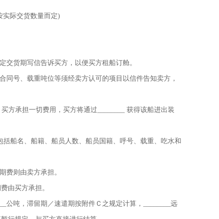
_ 总值按实际交货数量而定)
预定交货期写信告诉买方，以便买方租船订舱。
期、合同号、载重吨位等须经卖方认可的项目以信件告知卖方，
，买方承担一切费用，买方将通过________ 获得该船进出装
(包括船名、船籍、船员人数、船员国籍、呼号、载重、吃水和
滞期费则由卖方承担。
期费由买方承担。
__公吨，滞留期／速遣期按附件Ｃ之规定计算，________远