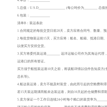
4.单价：____________
5.总值：U.S.D________________ (每公吨价为_______
6.包装：____________
清单B：装运条款
1.合同规定的每批交货日前20天，卖方应将合同号、数量、
2.每批货物装运前15天，买方应将：船名、船籍、抵港日
以便买方安排交货。
3.买方将委托装运港________ 远洋运输公司作为其海运代理
运港口的所有签证。
买方须于船抵装运港10天之前，将该船详情以信件告知卖方
总长等)。
4.船达装运港，卖方不能及时装货，由此而引起的空舱费和
若15天装运期满而船未达装运港，则自16天起的仓储费和滞
5.卖方保证一个工作日连续24小时每个舱口的装货率为______