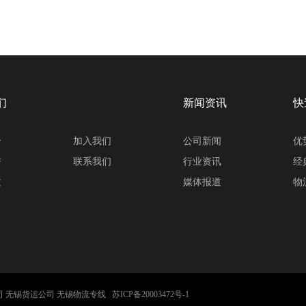
们
新闻资讯
快
介
加入我们
公司新闻
优
誉
联系我们
行业资讯
经
质
媒体报道
物
物流公司 无锡货运公司 无锡物流专线
苏ICP备20003472号-1