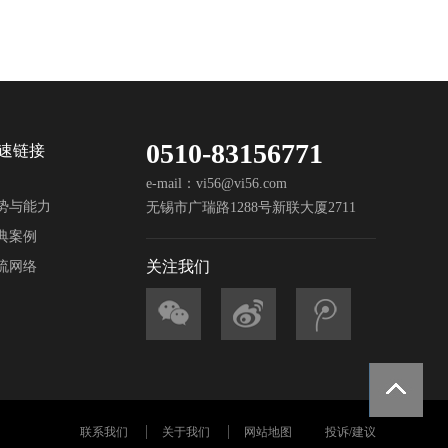
0510-83156771
速链接
e-mail：vi56@vi56.com
势与能力
无锡市广瑞路1288号新联大厦2711
典案例
关注我们
流网络
联系我们
关于我们
网站地图
投诉/建议