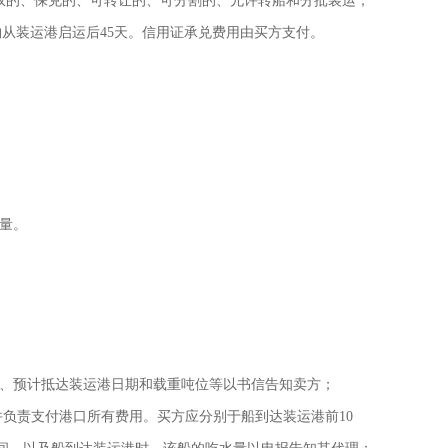
权的、保兑的、可转让的、可分割的、允许转船和分批装运，
从装运港启运后45天。信用证承兑费用由买方支付。
数量。
籍、预计抵达装运港日期和载重吨位等以书信告知卖方；
理，并负责支付港口所有费用。买方应分别于船到达装运港前10