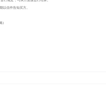
计算暂行规定，与买方直接进行结算。
日期以信件告知买方。
略)