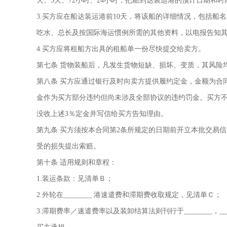
天、5天、72小时、24小时，把船到达装运港的预计日期和
3.买方应在船达装运港前10天，将该船的详细情况，包括
吃水、总长及按国际海运惯例所需的其他资料，以电报告知
4.买方应将租船方出具的租船单一份尽快提交给卖方。
第七条 货物装船后，凡发生货物短缺、损坏、变质，其风险
第八条 买方应通过银行及时向卖方提供履约定金，金额为合
金作为买方部分违约但尚未涉及全部协议的违约罚金。买方不
没收上述3％定金并写信给买方告知理由。
第九条 买方须按本合同第2条所规定的日期前开立本批交易
受的损失提出索赔。
第十条 适用规则和章程：
1.装运条款：见清单Ｂ；
2.外轮在________ 港速遣费和滞期费收取规定，见清单Ｃ；
3.滞期费率／速遣费率以及装卸结算法则刊行于________，__