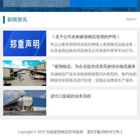
more+
新闻资讯
《 关于公司名称被假物流冒用的声明 》
停止山寨冒用我司信息在网络上承揽物流运输业务，
出具虚假运输合同及相关公司资质印章等不法行为，
请广大工商企业客户认清此类山寨假冒物流公司，避
免上当受骗，致使企业权益受损！
『俊翔物流』为企业提供优质高效综合物流服务
无锡物流产业从传统的线状模式向新型的、集约化的
网状供应链模式进行转变，实现企业降低生产成本、
提高对客户的服务水平并由此获得竞争优势，打造无
锡物流品牌
进出口提箱的业务流程
Copyright © 2019 无锡俊翔物流所有版权
苏ICP备20003472号-1