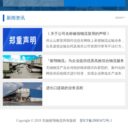
more+
新闻资讯
《 关于公司名称被假物流冒用的声明 》
停止山寨冒用我司信息在网络上承揽物流运输业务，
出具虚假运输合同及相关公司资质印章等不法行为，
请广大工商企业客户认清此类山寨假冒物流公司，避
免上当受骗，致使企业权益受损！
『俊翔物流』为企业提供优质高效综合物流服务
无锡物流产业从传统的线状模式向新型的、集约化的
网状供应链模式进行转变，实现企业降低生产成本、
提高对客户的服务水平并由此获得竞争优势，打造无
锡物流品牌
进出口提箱的业务流程
Copyright © 2019 无锡俊翔物流所有版权
苏ICP备20003472号-1